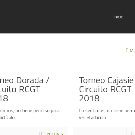
Inicio
Mo
neo Dorada /
Torneo Cajasie
cuito RCGT
Circuito RCGT
18
2018
ntimos, no tiene permiso para
Lo sentimos, no tiene perm
 artículo
ver el artículo
Leer más