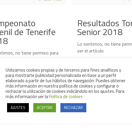
mpeonato
Resultados To
enil de Tenerife
Senior 2018
18
Lo sentimos, no tiene perm
ver el artículo
ntimos, no tiene permiso para
 artículo
Utilizamos cookies propias y de terceros para fines analíticos y
para mostrarte publicidad personalizada en base a un perfil
Leer más
elaborado a partir de tus hábitos de navegación. Puedes obtener
más información en nuestra política de cookies y configurar o
rechazar la utilización de cookies indicándolo en los ajustes. Para
más información ver la
Política de cookies
1
2
3
4
...
39
Página Siguiente
AJUSTES
ACEPTAR
RECHAZAR