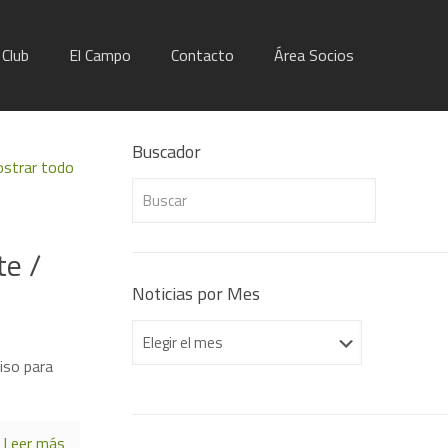
Club
El Campo
Contacto
Área Socios
Buscador
strar todo
te /
Noticias por Mes
Noticias
por
iso para
Mes
Leer más