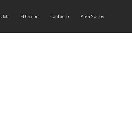
Club
El Campo
Contacto
Área Socios
arias