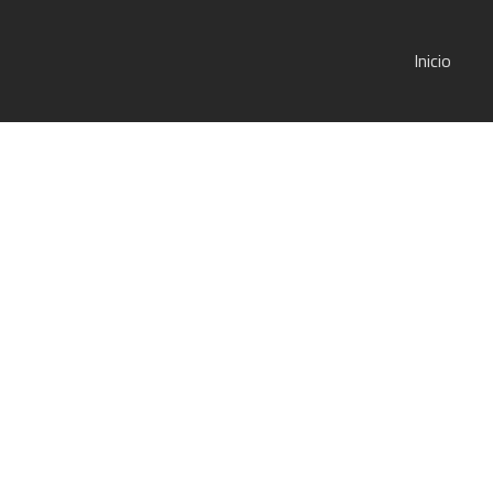
Inicio
eo Dobles Amateur de Can
Horarios y Resultados de Torneo